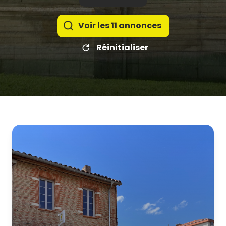
Voir les
11
annonces
Réinitialiser