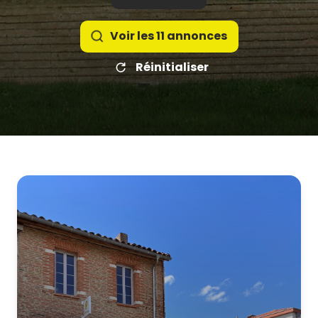
Voir les
11
annonces
Réinitialiser