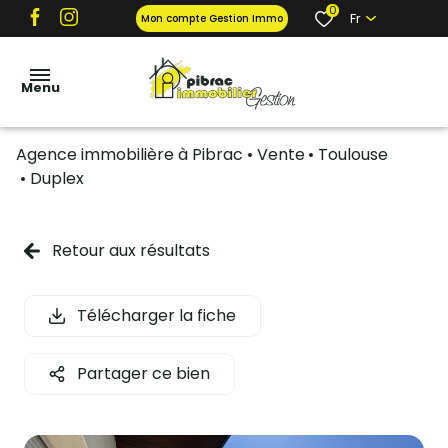
0
Fr
Mon compte Gestion Immo
Menu
Agence immobilière à Pibrac
Vente
Toulouse
locations
Duplex
ventes
gestion
Retour aux résultats
locative
et tarifs
Télécharger la fiche
garantie
propriétaire
Partager ce bien
contact